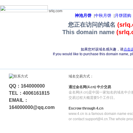
srlq.com
神池月饼
|
中秋月饼
|
月饼团购
您正在访问的域名
(srlq
This domain name
(srlq
如果您对该域名感兴趣，请
点击
If you would like to purchase this domain name, 
域名交易方式：
QQ：164000000
通过金名网(4.cn) 中介交易
金名网(4.cn)是中国一家知名的域名中
TEL：4006161815
交易过程大概需要5个工作日。
EMAIL：
164000000@qq.com
Escrow through 4.cn
www.4.cn is a famous domain name escr
or contact support@4.cn.The whole pro